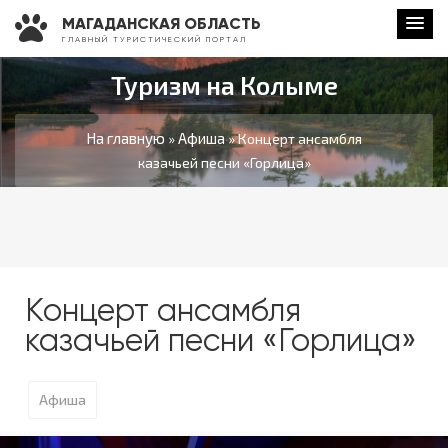
МАГАДАНСКАЯ ОБЛАСТЬ
Г Л А В Н Ы Й Т У Р И С Т И Ч Е С К И Й П О Р Т А Л
Туризм на Колыме
На главную
Афиша
»
» Концерт ансамбля
казачьей песни «Горлица»
Концерт ансамбля
казачьей песни «Горлица»
Афиша