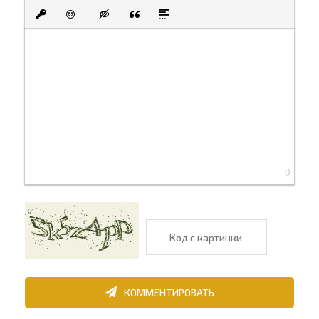
Полужирный
Курсив
Подчеркнутый
Зачеркнутый
Выравнивание
Нумерованный список
Маркированный спи
Вставить ссы
Вставить защищенную ссылку
Вставить смайлик
Вставка скрытого текста
Вставка цитаты
Вставка спойлера
0
КОММЕНТИРОВАТЬ