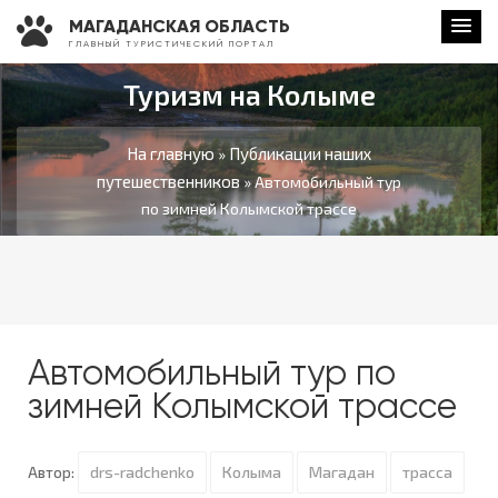
МАГАДАНСКАЯ ОБЛАСТЬ
Г Л А В Н Ы Й Т У Р И С Т И Ч Е С К И Й П О Р Т А Л
Туризм на Колыме
На главную
Публикации наших
»
путешественников
» Автомобильный тур
по зимней Колымской трассе
Автомобильный тур по
зимней Колымской трассе
drs-radchenko
Колыма
Магадан
трасса
Автор: