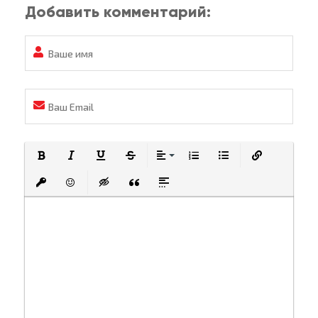
Добавить комментарий:
Полужирный
Курсив
Подчеркнутый
Зачеркнутый
Выравнивание
Нумерованный список
Маркированный спи
Вставить ссы
Вставить защищенную ссылку
Вставить смайлик
Вставка скрытого текста
Вставка цитаты
Вставка спойлера