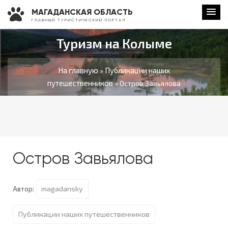
МАГАДАНСКАЯ ОБЛАСТЬ
Г Л А В Н Ы Й Т У Р И С Т И Ч Е С К И Й П О Р Т А Л
Туризм на Колыме
На главную
Публикации наших
»
путешественников
» Остров Завьялова
Остров Завьялова
magadansky
Автор:
Публикации наших путешественников