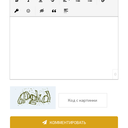
Полужирный
Курсив
Подчеркнутый
Зачеркнутый
Выравнивание
Нумерованный список
Маркированный спи
Вставить ссы
Вставить защищенную ссылку
Вставить смайлик
Вставка скрытого текста
Вставка цитаты
Вставка спойлера
0
КОММЕНТИРОВАТЬ