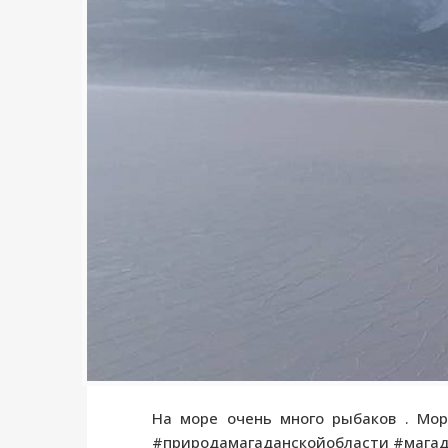
На море очень много рыбаков . Мор
#природамагаданскойобласти #мага