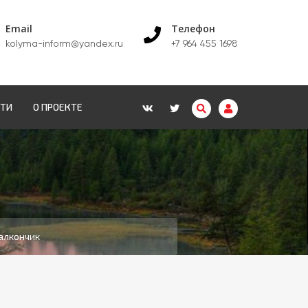
Email
Телефон
kolyma-inform@yandex.ru
+7 964 455 1698
СТИ
О ПРОЕКТЕ
Балкончик