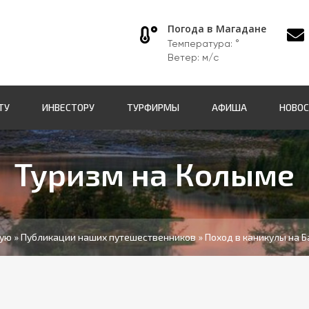
Погода в Магадане
Температура:
°
Ветер: м/с
ТУ
ИНВЕСТОРУ
ТУРФИРМЫ
АФИША
НОВО
Туризм на Колыме
ную
»
Публикации наших путешественников
» Поход в каникулы на 