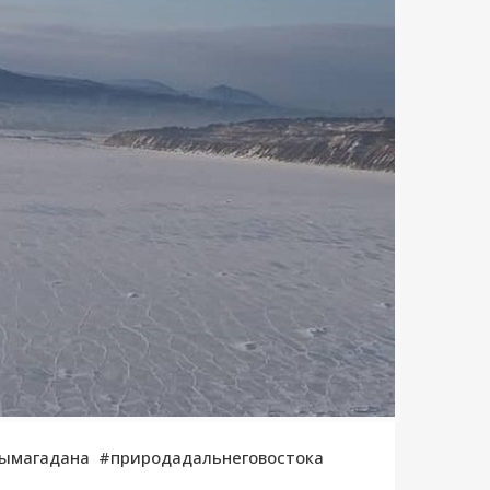
дымагадана #природадальнеговостока