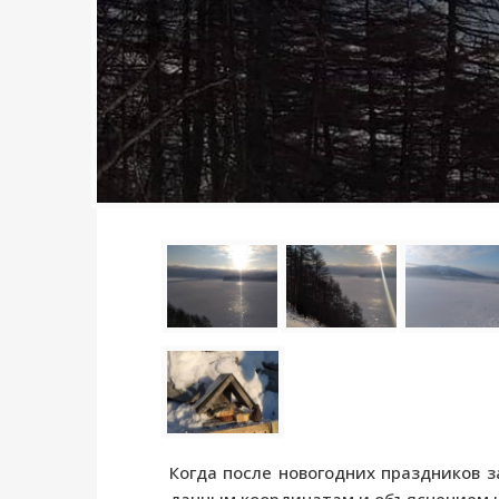
Когда после новогодних праздников 
данным координатам и объяснением н