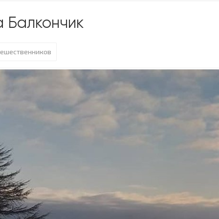
а Балкончик
тешественников