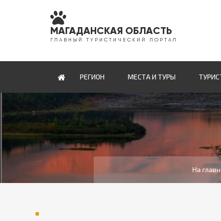
МАГАДАНСКАЯ ОБЛАСТЬ
Г Л А В Н Ы Й Т У Р И С Т И Ч Е С К И Й П О Р Т А Л
РЕГИОН
МЕСТА И ТУРЫ
ТУРИС
На глав