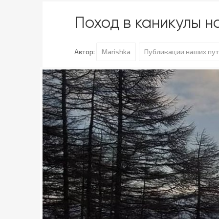
Поход в каникулы н
Marishka
Публикации наших пу
Автор: