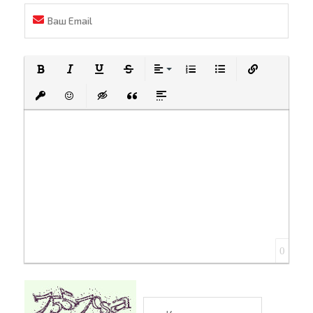
Полужирный
Курсив
Подчеркнутый
Зачеркнутый
Выравнивание
Нумерованный список
Маркированный спи
Вставить ссы
Вставить защищенную ссылку
Вставить смайлик
Вставка скрытого текста
Вставка цитаты
Вставка спойлера
0