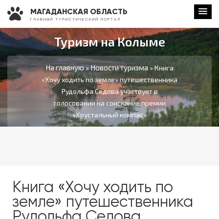
МАГАДАНСКАЯ ОБЛАСТЬ
Г Л А В Н Ы Й Т У Р И С Т И Ч Е С К И Й П О Р Т А Л
Туризм на Колыме
На главную
Новости туризма
»
» Книга
«Хочу ходить по земле» путешественника
Рудольфа Седова участвует в
голосовании на соискание премии
«Хрустальный компас»
Книга «Хочу ходить по
земле» путешественника
Рудольфа Седова