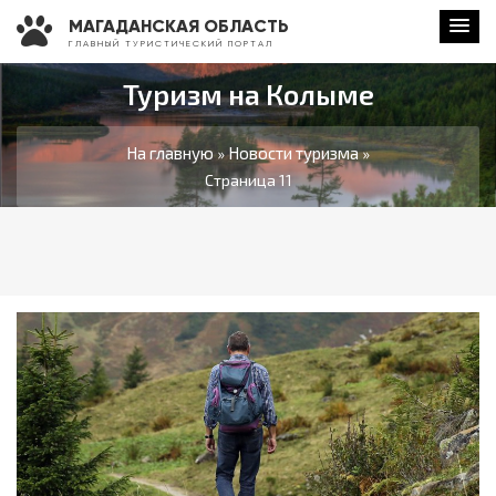
МАГАДАНСКАЯ ОБЛАСТЬ
Г Л А В Н Ы Й Т У Р И С Т И Ч Е С К И Й П О Р Т А Л
Туризм на Колыме
На главную
Новости туризма
»
»
Страница 11