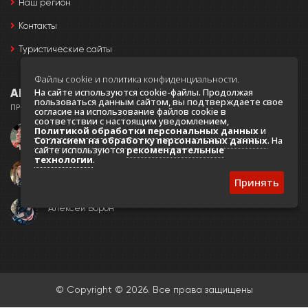
Наш регион
Контакты
Туристические сайты
Файлы cookie и политика конфиденциальности.
На сайте используются cookie-файлы. Продолжая
АВТОРЫ
пользоваться данным сайтом, вы подтверждаете свое
ПРИ СОЗДАНИИ ПОРТАЛА ИСПОЛЬЗОВАЛИСЬ ФОТО:
согласие на использование файлов cookie в
соответствии с настоящим уведомлением,
Политикой обработки персональных данных
и
Игорь Черный
Согласием на обработку персональных данных
. На
сайте используются
рекомендательные
технологии
.
Валерий Остриков
Принять
Алексей Ворон
© Copyright © 2026. Все права защищены