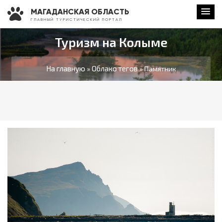
МАГАДАНСКАЯ ОБЛАСТЬ
Г Л А В Н Ы Й Т У Р И С Т И Ч Е С К И Й П О Р Т А Л
Туризм на Колыме
На главную
Облако тегов
»
» Памятник