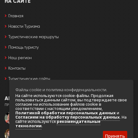
НА САЙТЕ
Главная
Новости Туризма
Туристические маршруты
Помощь туристу
Наш регион
Контакты
Туристические сайты
Файлы cookie и политика конфиденциальности.
На сайте используются cookie-файлы. Продолжая
АВТОРЫ
пользоваться данным сайтом, вы подтверждаете свое
согласие на использование файлов cookie в
ПРИ СОЗДАНИИ ПОРТАЛА ИСПОЛЬЗОВАЛИСЬ ФОТО:
соответствии с настоящим уведомлением,
Политикой обработки персональных данных
и
Согласием на обработку персональных данных
. На
Игорь Черный
сайте используются
рекомендательные
технологии
.
Валерий Остриков
Принять