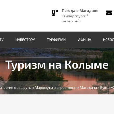
Погода в Магадане
Температура:
°
Ветер: м/с
ТУ
ИНВЕСТОРУ
ТУРФИРМЫ
АФИША
НОВО
Туризм на Колыме
ические маршруты
»
Маршруты в окрестностях Магадана
» Бухта Ж