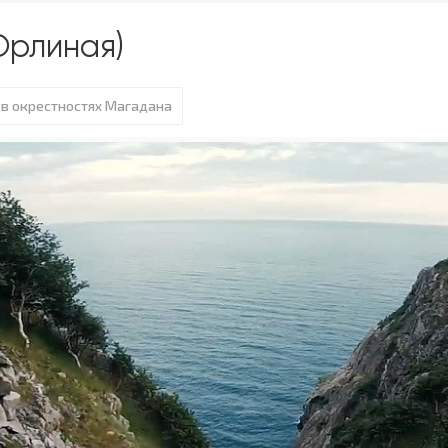
Орлиная)
в окрестностях Магадана