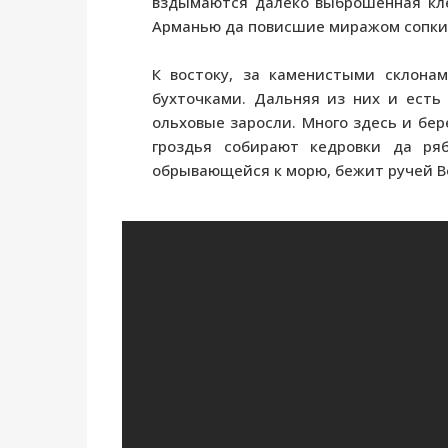
вздымаются далеко выброшенная кле
Арманью да повисшие миражом сопки 
К востоку, за каменистыми склона
бухточками. Дальняя из них и есть
ольховые заросли. Много здесь и бер
гроздья собирают кедровки да ря
обрывающейся к морю, бежит ручей Во