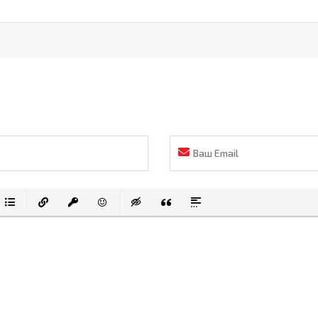
ание
ованный список
Маркированный список
Вставить ссылку
Вставить защищенную ссылку
Вставить смайлик
Вставка скрытого текста
Вставка цитаты
Вставка спойлера