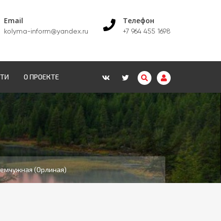
Email
Телефон
kolyma-inform@yandex.ru
+7 964 455 1698
СТИ
О ПРОЕКТЕ
емчужная (Орлиная)