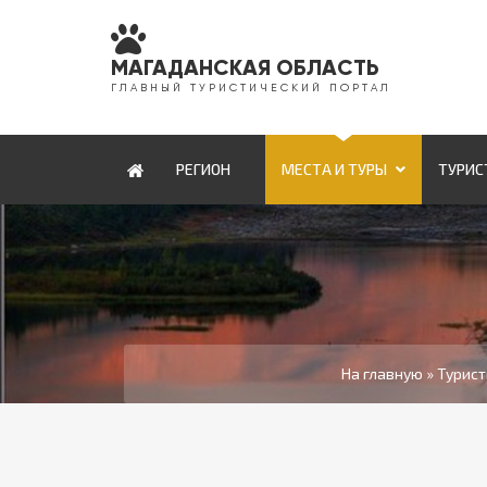
МАГАДАНСКАЯ ОБЛАСТЬ
Г Л А В Н Ы Й Т У Р И С Т И Ч Е С К И Й П О Р Т А Л
РЕГИОН
МЕСТА И ТУРЫ
ТУРИС
На главную
»
Турист