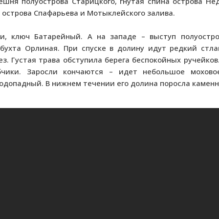
шня полуострова Старицкого, гнутая спина острова Не
острова Спафарьева и Мотыклейского залива.
ми, ключ Батарейный. А на западе – выступ полуостр
 бухта Орлиная. При спуске в долину идут редкий стла
ез. Густая трава обступила берега беспокойных ручейков
бчики. Заросли кончаются – идет небольшое моховое
допадный. В нижнем течении его долина поросла каменно